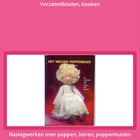
Verzamelbladen, boeken
Naslagwerken over poppen, beren, poppenhuizen