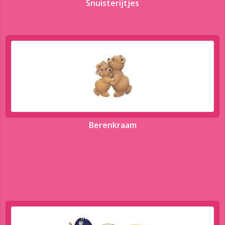
Snuisterijtjes
Berenkraam