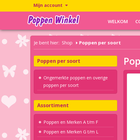
Mijn account
WELKOM
C
Je bent hier:
Shop
Poppen per soort
Pop
Poppen per soort
Ongemerkte poppen en overige
poppen per soort
Assortiment
Poppen en Merken A t/m F
Poppen en Merken G t/m L