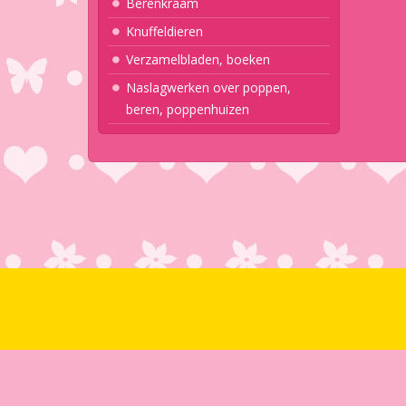
Berenkraam
Knuffeldieren
Verzamelbladen, boeken
Naslagwerken over poppen,
beren, poppenhuizen