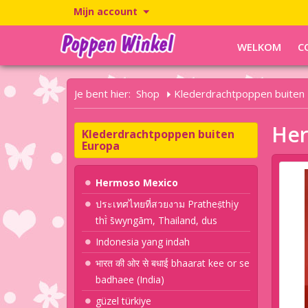
Mijn account
WELKOM
C
Je bent hier:
Shop
Klederdrachtpoppen buiten
Her
Klederdrachtpoppen buiten
Europa
Hermoso Mexico
ประเทศไทยที่สวยงาม Pratheṣ̄thịy
thī̀ s̄wyngām, Thailand, dus
Indonesia yang indah
भारत की ओर से बधाई bhaarat kee or se
badhaee (India)
güzel türkiye